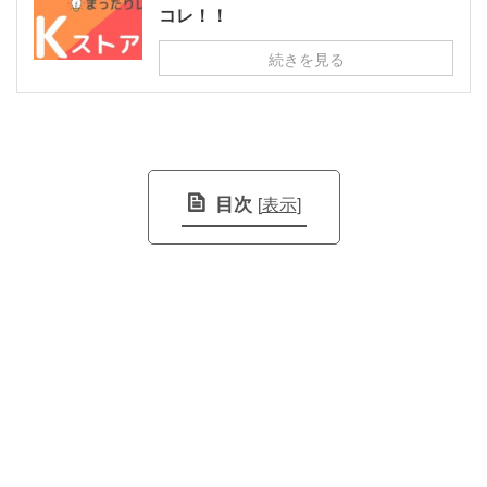
コレ！！
続きを見る
目次
[
表示
]