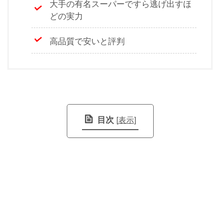
大手の有名スーパーですら逃げ出すほ
どの実力
高品質で安いと評判
目次
[
表示
]