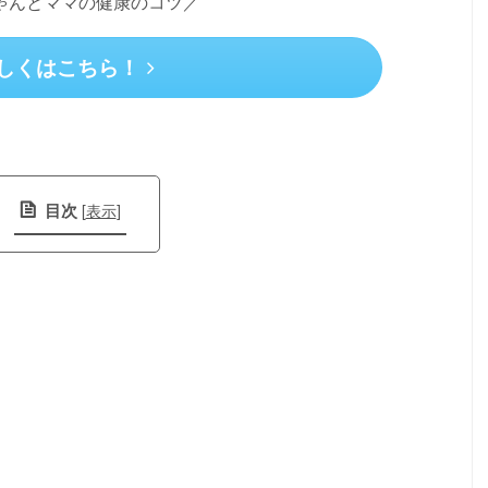
ゃんとママの健康のコツ／
しくはこちら！
目次
[
表示
]