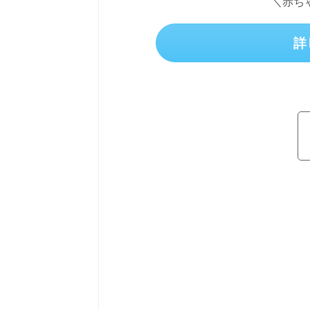
＼赤ち
詳