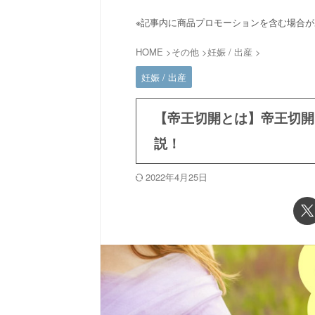
※記事内に商品プロモーションを含む場合
HOME
>
その他
>
妊娠 / 出産
>
妊娠 / 出産
【帝王切開とは】帝王切開
説！
2022年4月25日