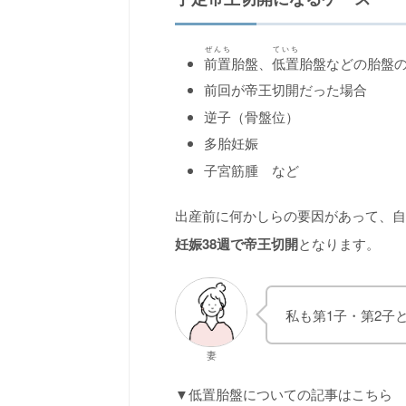
ぜんち
ていち
前置
胎盤、
低置
胎盤などの胎盤
前回が帝王切開だった場合
逆子（骨盤位）
多胎妊娠
子宮筋腫 など
出産前に何かしらの要因があって、自
妊娠38週で帝王切開
となります。
私も第1子・第2子
妻
▼低置胎盤についての記事はこちら