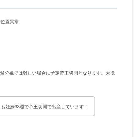
の位置異常
然分娩では難しい場合に予定帝王切開となります。大抵
とも妊娠38週で帝王切開で出産しています！