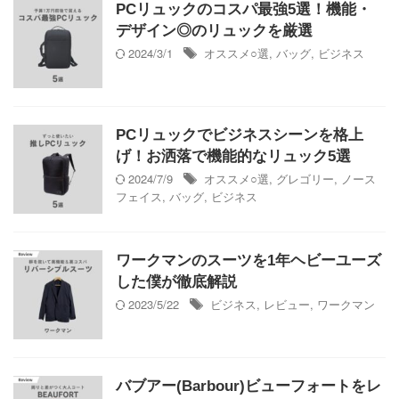
PCリュックのコスパ最強5選！機能・
デザイン◎のリュックを厳選
2024/3/1
オススメ○選
,
バッグ
,
ビジネス
PCリュックでビジネスシーンを格上
げ！お洒落で機能的なリュック5選
2024/7/9
オススメ○選
,
グレゴリー
,
ノース
フェイス
,
バッグ
,
ビジネス
ワークマンのスーツを1年ヘビーユーズ
した僕が徹底解説
2023/5/22
ビジネス
,
レビュー
,
ワークマン
バブアー(Barbour)ビューフォートをレ