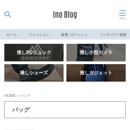
ホーム
ファッション
家電 / ガジェット
インテリア / 雑貨
推しPCリュック
推し小型カメラ
推しシューズ
推しガジェット
HOME
>
バッグ
バッグ