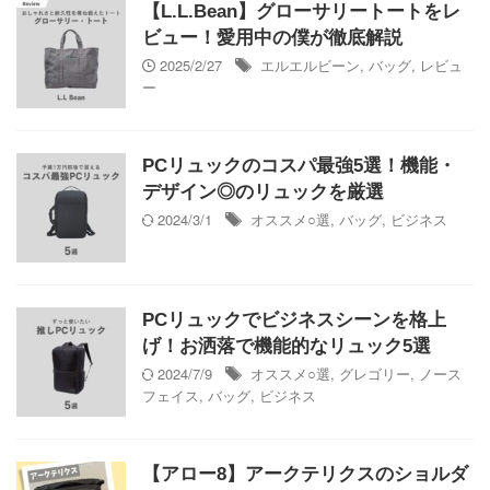
【L.L.Bean】グローサリートートをレ
ビュー！愛用中の僕が徹底解説
2025/2/27
エルエルビーン
,
バッグ
,
レビュ
ー
PCリュックのコスパ最強5選！機能・
デザイン◎のリュックを厳選
2024/3/1
オススメ○選
,
バッグ
,
ビジネス
PCリュックでビジネスシーンを格上
げ！お洒落で機能的なリュック5選
2024/7/9
オススメ○選
,
グレゴリー
,
ノース
フェイス
,
バッグ
,
ビジネス
【アロー8】アークテリクスのショルダ