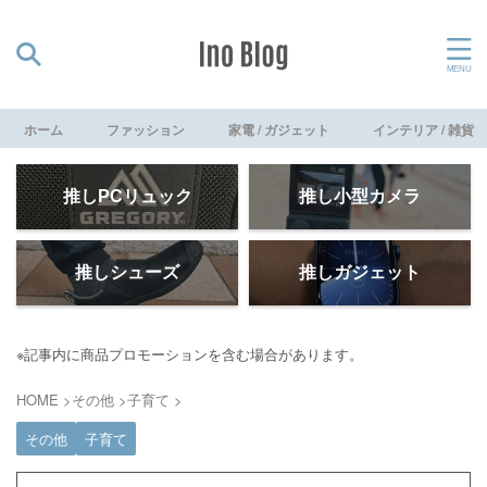
ホーム
ファッション
家電 / ガジェット
インテリア / 雑貨
推しPCリュック
推し小型カメラ
推しシューズ
推しガジェット
※記事内に商品プロモーションを含む場合があります。
HOME
>
その他
>
子育て
>
その他
子育て