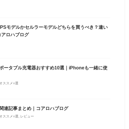
ch】GPSモデルかセルラーモデルどちらを買うべき？違い
コアロハブログ
h7】ポータブル充電器おすすめ10選｜iPhoneも一緒に使
オススメ○選
ch7】関連記事まとめ｜コアロハブログ
オススメ○選
,
レビュー