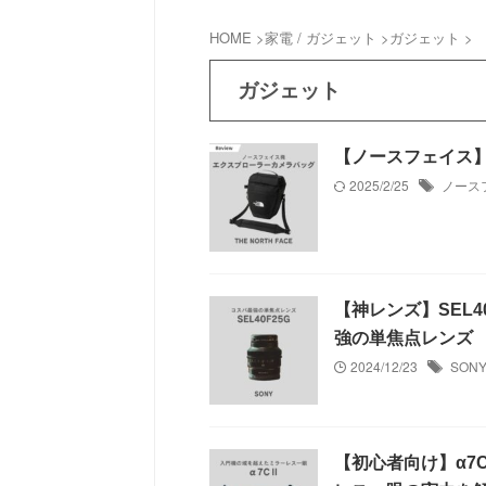
HOME
>
家電 / ガジェット
>
ガジェット
>
ガジェット
【ノースフェイス】
2025/2/25
ノース
【神レンズ】SEL
強の単焦点レンズ
2024/12/23
SONY
【初心者向け】α7