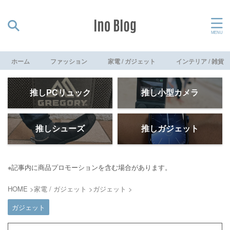
ホーム
ファッション
家電 / ガジェット
インテリア / 雑貨
推しPCリュック
推し小型カメラ
推しシューズ
推しガジェット
※記事内に商品プロモーションを含む場合があります。
HOME
>
家電 / ガジェット
>
ガジェット
>
ガジェット