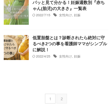
パッと見て分かる！妊娠週数別『赤ち
ゃん(胎児)の大きさ』一覧表
2022/7/15
女性向け
,
妊娠
低置胎盤とは？診断されたら絶対に守
るべき2つの事を看護師ママがシンプル
に解説！
2022/4/25
女性向け
,
妊娠
1
2