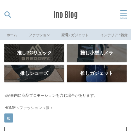
ホーム
ファッション
家電 / ガジェット
インテリア / 雑貨
推しPCリュック
推し小型カメラ
推しシューズ
推しガジェット
※記事内に商品プロモーションを含む場合があります。
HOME
>
ファッション
>
服
>
服